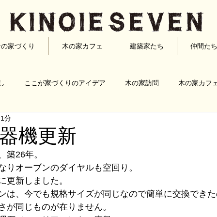
ンの家づくり
木の家カフェ
建築家たち
仲間た
し
ここが家づくりのアイデア
木の家訪問
木の家カフ
 1分
宏典
半田雅俊
古川泰司
松澤静男
松原正明
器機更新
、築26年。
家づくり
リノベーション
なりオーブンのダイヤルも空回り。
に更新しました。
ンは、今でも規格サイズが同じなので簡単に交換できた
さが同じものが在りません。