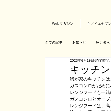
Webマガジン
キノイエセブ
全ての記事
お知らせ
家と暮ら
2023年6月19日
読了時間:
石黒隆康
小野育代
根來
キッチン
我が家のキッチンは
KINOIESEVEN
建物探訪
ガスコンロがだめに
レンジフードも一緒
ガスコンロとオーブ
レンジフードは、高