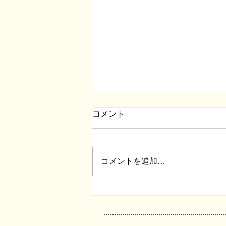
コメント
コメントを追加…
戸建ての和室を防音室へ
【完成】