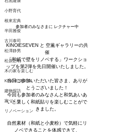
石黒隆康
小野育代
根來宏典
参加者のみなさまに レクチャー中
半田雅俊
古川泰司
KINOIESEVEN と 空薫ギャラリーの共
松澤静男
催
「和紙で壁をリノベする」ワークショ
松原正明
ップを第2弾を先日開催いたしました。
木の家を楽しむ
当日ご参加いただいた皆さま、ありが
KINOIESEVEN
とうございました！
建物探訪
今回も参加者のみなさんと和気あいあ
家づくり
いと楽しく和紙貼りを楽しむことがで
きました。
リノベーション
自然素材（和紙と小麦粉）で気軽にリ
ノベできることを体感できて、