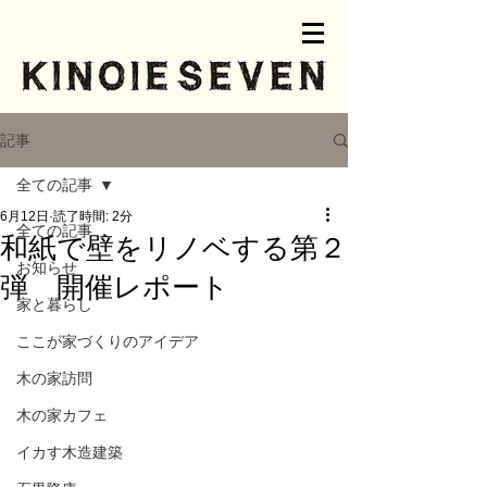
記事
全ての記事
6月12日
読了時間: 2分
全ての記事
和紙で壁をリノベする第２
お知らせ
弾 開催レポート
家と暮らし
ここが家づくりのアイデア
木の家訪問
木の家カフェ
イカす木造建築