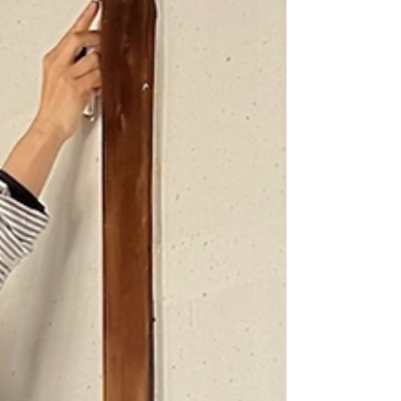
スト（焼き芋も少し） ・豆乳白玉 ・沖縄黒
糖 黒蜜 ・特製寒天 ・キンモクセイのウーロ
ン茶 和紙を貼る前 👈貼ってからまだ和紙が
乾いていない状態 後日、丸石さんから届い
た 和紙が乾いた状態の写真 和紙乾燥後 今
後も、暮らしを体感できるたのしい企画を開
催していきます