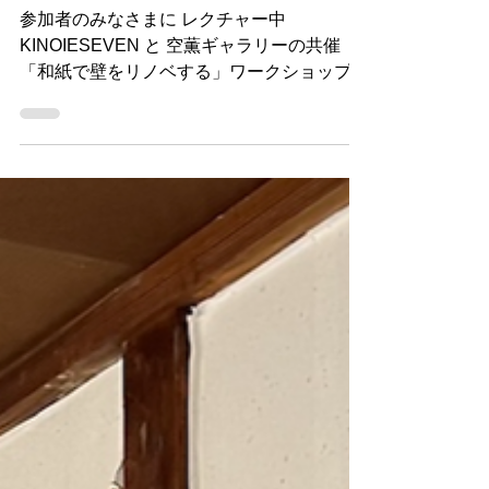
２弾 開催レポート
参加者のみなさまに レクチャー中
KINOIESEVEN と 空薫ギャラリーの共催
「和紙で壁をリノベする」ワークショップを
第2弾を先日開催いたしました。 当日ご参加
いただいた皆さま、ありがとうございまし
た！ 今回も参加者のみなさんと和気あいあ
いと楽しく和紙貼りを楽しむことができまし
た。 自然素材（和紙と小麦粉）で気軽にリ
ノベできることを体感できて、 自宅の壁を
和紙貼りしてみます！うれしい感想をいただ
きました。 小麦粉で糊づくり 和紙を水に濡
らしてちぎっています 糊をしっかり刷毛で
丁寧に塗っていきます 慣れてきて、てきぱ
きと作業を進める 参加者のみなさん 休憩時
には、 空薫さんの和菓子を、参加者のみな
さんと雑談をしながらいただきました。 お
菓子memo ・天草 ・こしあん ・紅天使ペー