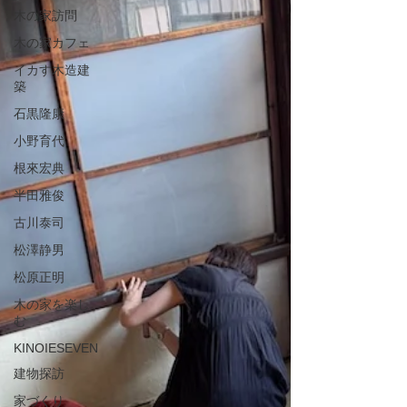
木の家訪問
木の家カフェ
イカす木造建
築
石黒隆康
小野育代
根來宏典
半田雅俊
古川泰司
松澤静男
松原正明
木の家を楽し
む
KINOIESEVEN
建物探訪
家づくり