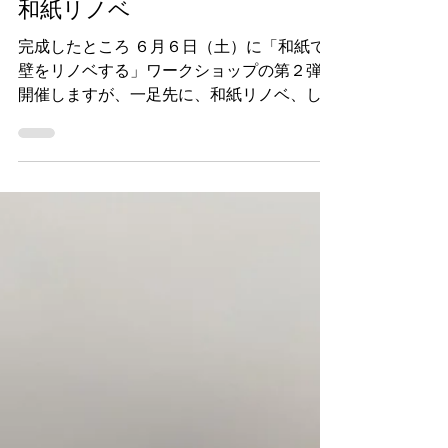
和紙リノベ
完成したところ ６月６日（土）に「和紙で
壁をリノベする」ワークショップの第２弾を
開催しますが、一足先に、和紙リノベ、して
来ました。 Before 古い台所で、今はなんと
なく物置になっている場所。下地は漆喰でし
たが、昔のつくりで、お風呂のガスの給湯器
が室内の土間にあり、その影響か、壁がすす
けており、白い和紙でリノベ、、、大人３人
で約半日で大体完成しました。 コンセント
の仕上げは、通称「ブタ鼻」仕上げ^^ コン
セントプレートも和紙で貼ってしまい、乾い
たらコンセントを刺して、出来上がり。 実
は最初の写真の右下には、スイッチがありま
す。 一度体験すると、大体コツが掴めるの