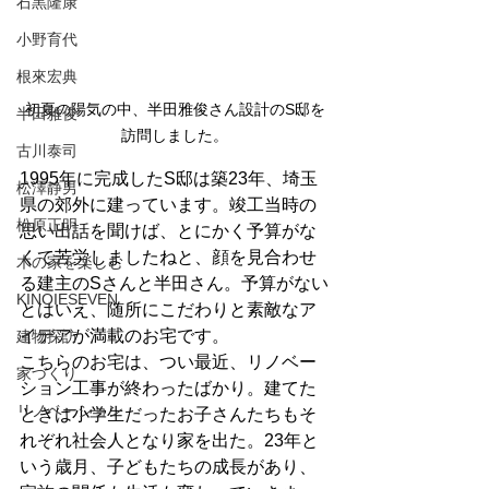
石黒隆康
小野育代
根來宏典
初夏の陽気の中、半田雅俊さん設計のS邸を
半田雅俊
訪問しました。
古川泰司
1995年に完成したS邸は築23年、埼玉
松澤静男
県の郊外に建っています。竣工当時の
松原正明
思い出話を聞けば、とにかく予算がな
くて苦労しましたねと、顔を見合わせ
木の家を楽しむ
る建主のSさんと半田さん。予算がない
KINOIESEVEN
とはいえ、随所にこだわりと素敵なア
イデアが満載のお宅です。
建物探訪
こちらのお宅は、つい最近、リノベー
家づくり
ション工事が終わったばかり。建てた
リノベーション
ときは小学生だったお子さんたちもそ
れぞれ社会人となり家を出た。23年と
いう歳月、子どもたちの成長があり、