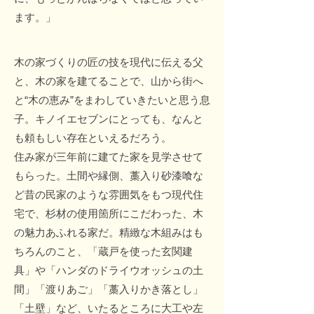
ます。」
木の家づくりの匠の技を現代に伝える父
と、木の家を建てることで、山から街へ
と“木の恵み”をまわしていきたいと思う息
子。キノイエセブンにとっても、なんと
も頼もしい存在といえるだろう。
住み家が三年前に建てた家を見学させて
もらった。土間や縁側、藁入り砂漆喰な
ど昔の民家のような雰囲気をもつ現代住
宅で、杉材の使用箇所にこだわった、木
の魅力あふれる家だ。精緻な木組みはも
ちろんのこと、「蔵戸を使った玄関建
具」や「ハンダのドライウオッシュの土
間」「渡りあご」「藁入りかき落とし」
「土壁」など、いたるところに大工や左