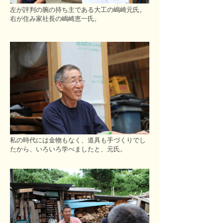
左が評判の腕の持ち主である大工の嶋崎元氏。
右が住み家社長の嶋崎恵一氏。
私の時代には金物もなく、道具も手づくりでし
たから、いろいろ学べましたと、元氏。