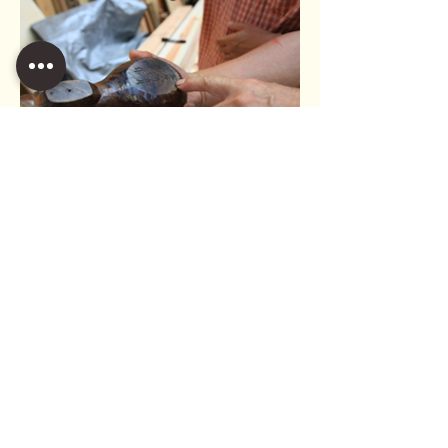
自作の墨壺。表には亀の彫り物がほどこされ、
裏にはつくった日付と名前が刻字されている。
玄関には施主さんが子どもの頃に使っていた鯉