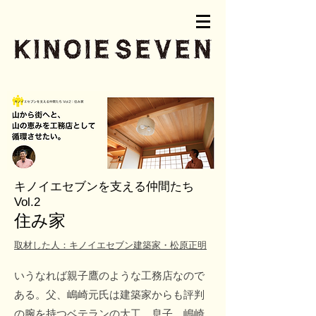
キノイエセブンを支える仲間たち
Vol.2
​住み家
取材した人：キノイエセブン建築家・松原正明
いうなれば親子鷹のような工務店なので
ある。父、嶋崎元氏は建築家からも評判
の腕を持つベテランの大工。息子、嶋崎