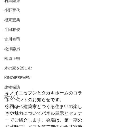
石黒隆康
小野育代
根來宏典
半田雅俊
古川泰司
松澤静男
松原正明
木の家を楽しむ
KINOIESEVEN
建物探訪
キノイエセブンとタカキホームのコラ
家づくり
ボイベントのお知らせです。
今回は、建築家とつくる住まいの楽し
リノベーション
さや魅力についてパネル展示とセミナ
ーでご紹介します。会場は、第一期の
武蔵野プレイスと第二期の小金井宮地