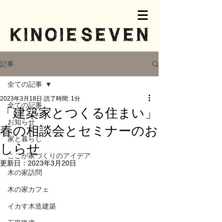
記事
全ての記事
2023年3月18日
読了時間: 1分
全ての記事
「建築家とつくる住まい」
お知らせ
春の相談会とセミナーのお
家と暮らし
しらせ
ここが家づくりのアイデア
更新日：
2023年3月20日
木の家訪問
木の家カフェ
イカす木造建築