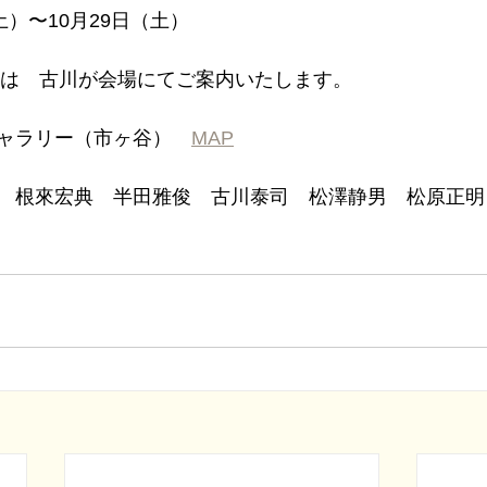
土）〜10月29日（土）
曜日は　古川が会場にてご案内いたします。
ャラリー（市ヶ谷）　
MAP
　根來宏典　半田雅俊　古川泰司　松澤静男　松原正明