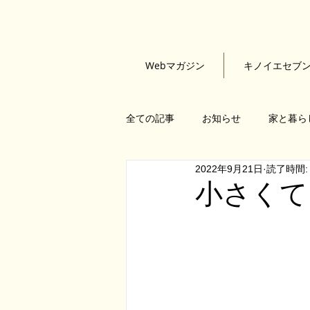
Webマガジン
キノイエセブ
全ての記事
お知らせ
家と暮ら
2022年9月21日
読了時間:
石黒隆康
小野育代
根來
小さくても
KINOIESEVEN
建物探訪