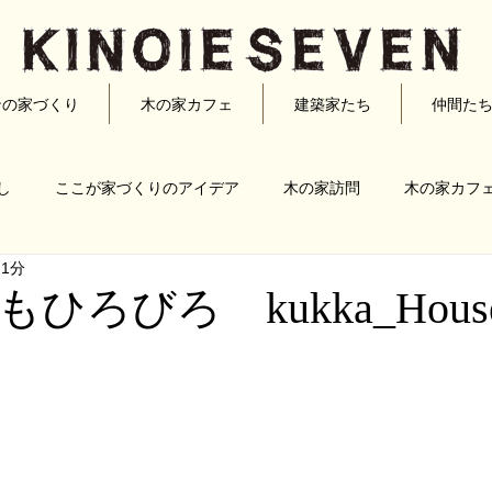
ンの家づくり
木の家カフェ
建築家たち
仲間た
し
ここが家づくりのアイデア
木の家訪問
木の家カフ
 1分
宏典
半田雅俊
古川泰司
松澤静男
松原正明
ひろびろ kukka_Hous
家づくり
リノベーション