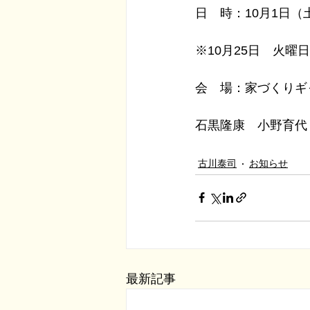
日　時：10月1日（
※10月25日　火
会　場：家づくりギ
石黒隆康　小野育代
古川泰司
お知らせ
最新記事