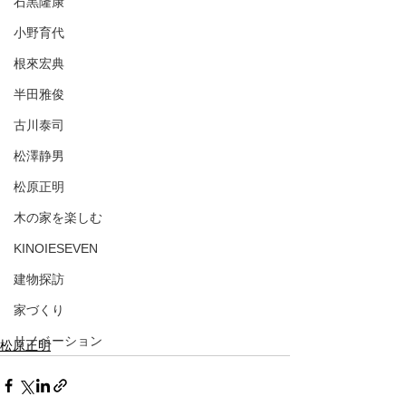
石黒隆康
小野育代
根來宏典
半田雅俊
古川泰司
松澤静男
松原正明
木の家を楽しむ
KINOIESEVEN
建物探訪
家づくり
リノベーション
松原正明