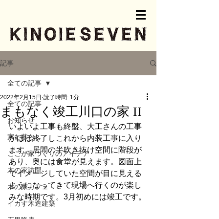
記事
全ての記事
2022年2月15日
読了時間: 1分
全ての記事
まもなく竣工川口の家 II
お知らせ
いよいよ工事も終盤、大工さんの工事
家と暮らし
がほぼ終了しこれから内装工事に入り
ます。居間の半吹き抜け空間に階段が
ここが家づくりのアイデア
あり、奥には食堂が見えます。図面上
木の家訪問
でイメージしていた空間が目に見える
ようになってきて現場へ行くのが楽し
木の家カフェ
みな時期です。3月初めには竣工です。
イカす木造建築