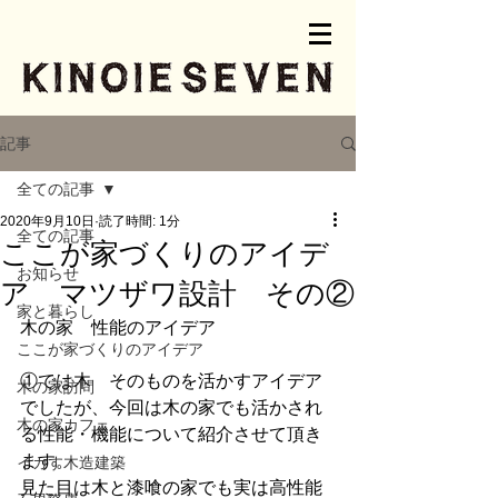
記事
全ての記事
2020年9月10日
読了時間: 1分
全ての記事
ここが家づくりのアイデ
お知らせ
ア マツザワ設計 その②
家と暮らし
木の家　性能のアイデア
ここが家づくりのアイデア
①では木　そのものを活かすアイデア
木の家訪問
でしたが、今回は木の家でも活かされ
木の家カフェ
る性能・機能について紹介させて頂き
ます。
イカす木造建築
見た目は木と漆喰の家でも実は高性能