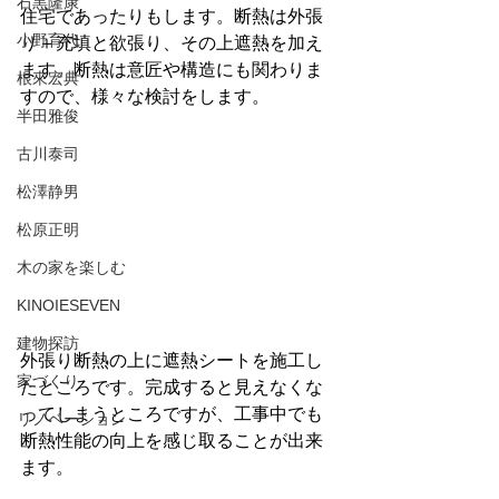
石黒隆康
住宅であったりもします。断熱は外張
小野育代
り＋充填と欲張り、その上遮熱を加え
ます。断熱は意匠や構造にも関わりま
根來宏典
すので、様々な検討をします。
半田雅俊
古川泰司
松澤静男
松原正明
木の家を楽しむ
KINOIESEVEN
建物探訪
外張り断熱の上に遮熱シートを施工し
家づくり
たところです。完成すると見えなくな
ってしまうところですが、工事中でも
リノベーション
断熱性能の向上を感じ取ることが出来
ます。