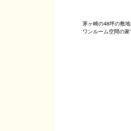
茅ヶ崎の48坪の敷
ワンルーム空間の家