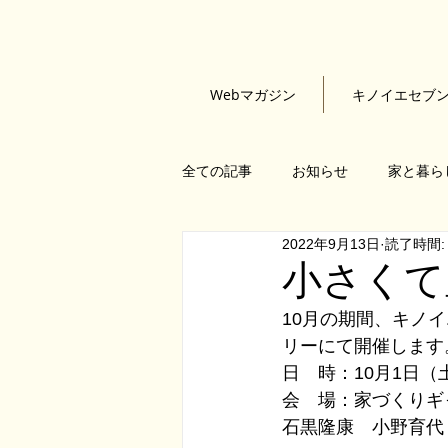
Webマガジン
キノイエセブ
全ての記事
お知らせ
家と暮ら
2022年9月13日
読了時間:
石黒隆康
小野育代
根來
小さくて
10月の期間、キノ
KINOIESEVEN
建物探訪
リーにて開催します
日　時：10月1日（
会　場：家づくりギ
石黒隆康　小野育代