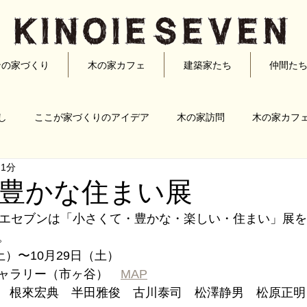
ンの家づくり
木の家カフェ
建築家たち
仲間た
し
ここが家づくりのアイデア
木の家訪問
木の家カフ
 1分
宏典
半田雅俊
古川泰司
松澤静男
松原正明
豊かな住まい展
イエセブンは「小さくて・豊かな・楽しい・住まい」展
家づくり
リノベーション
。
土）〜10月29日（土）
ャラリー（市ヶ谷）　
MAP
　根來宏典　半田雅俊　古川泰司　松澤静男　松原正明