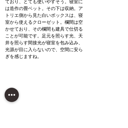
ており、とても使いやすそう。寝室に
は造作の畳ベット。その下は収納。ア
トリエ側から見た白いボックスは、寝
室から使えるクローゼット。欄間は空
かせており、その欄間も建具で仕切る
ことが可能です。足元を照らす光、天
井を照らす間接光が寝室を包み込み、
光源が目に入らないので、空間に安ら
ぎを感じますね。
全体的な印象としては、造作家具と建
具工事が多く、その設えが秀逸。リノ