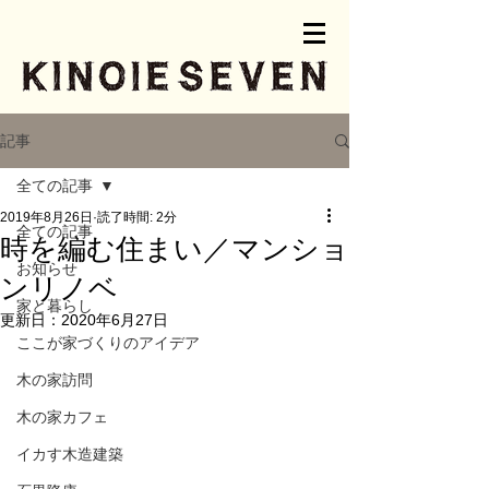
記事
全ての記事
2019年8月26日
読了時間: 2分
全ての記事
時を編む住まい／マンショ
お知らせ
ンリノベ
家と暮らし
更新日：
2020年6月27日
ここが家づくりのアイデア
木の家訪問
木の家カフェ
イカす木造建築