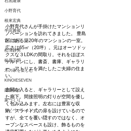
石黒隆康
小野育代
根來宏典
小野育代さんが手掛けたマンションリ
半田雅俊
ノベーションを訪れてきました。 豊島
古川泰司
区にある築20年のマンションの一室。
広さは65㎡（20坪）。元はオーソドッ
松澤静男
クスな３LDKの間取り。それをほぼス
松原正明
ケルトンにし、書斎、書庫、ギャラリ
ー、アトリエを満たしたご夫婦の住ま
木の家を楽しむ
い。
KINOIESEVEN
玄関を入ると、ギャラリーとして設え
建物探訪
た廊下。間接照明の灯りが空間を優し
家づくり
く包み込みます。左右には豊富な収
リノベーション
納。スライド式の扉を設けているので
すが、全てを覆い隠すのではなく、オ
ープンなスペースも設け、飾るものを