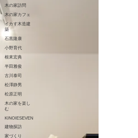
木の家訪問
木の家カフェ
イカす木造建
築
石黒隆康
小野育代
根來宏典
半田雅俊
古川泰司
松澤静男
松原正明
木の家を楽し
む
KINOIESEVEN
建物探訪
家づくり