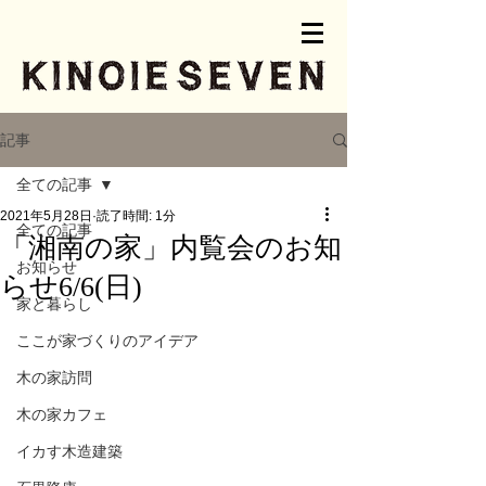
記事
全ての記事
2021年5月28日
読了時間: 1分
全ての記事
「湘南の家」内覧会のお知
お知らせ
らせ6/6(日)
家と暮らし
ここが家づくりのアイデア
木の家訪問
木の家カフェ
イカす木造建築