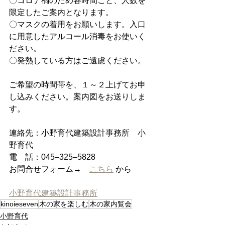
〇コロナ禍のため各時間ごと、人数を
限定したご案内となります。
〇マスクの着用をお願いします。入口
に用意したアルコール消毒をお使いく
ださい。
〇発熱している方はご遠慮ください。
ご希望の時間帯を、１～２上げてお申
し込みください。案内図をお送りしま
す。
連絡先：小野育代建築設計事務所　小
野育代
電　話：045–325–5828
お問合せフォーム→　
こちら
 から
小野育代建築設計事務所
kinoieseven
木の家を楽しむ
木の家内覧会
小野育代