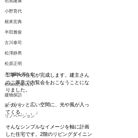
石黒隆康
小野育代
根來宏典
半田雅俊
古川泰司
松澤静男
松原正明
木の家を楽しむ
工事中の住宅が完成します。建主さん
のご厚意で内覧会をおこなうことにな
KINOIESEVEN
りました。
建物探訪
「ガバッと広い空間に、光や風が入っ
家づくり
てくる、、、」
リノベーション
そんなシンプルなイメージを軸に計画
した住宅です。2階のリビングダイニン