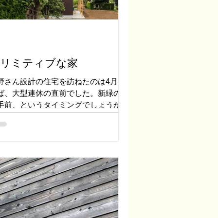
リミティブな家
野さん設計の住宅を訪ねたのは4月の
ば、大型連休の直前でした。新緑の少
手前、というタイミングでしょうか。
れでも緑のパワーを感じ始める時期で
た。今回の住宅は八王子ICからしばら
車を走らせ、住宅と畑が混在するよう
場所に建っていました。「ここにこん
建物が建っていると...