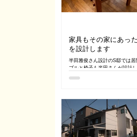
家具もその家にあっ
を設計します
半田雅俊さん設計のS邸では居
ブルと椅子も半田さんが設計
す。 細い材を組み合わせた繊
は職人さんとのコラボレーシ
オリジナルにデザインされた
ブルは空間の雰囲気を素敵に
大切に使われてきた家具たち
なって味わいを増してい...