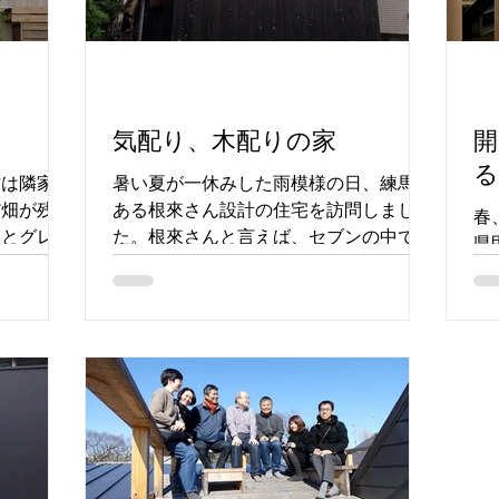
気配り、木配りの家
開
る
方は隣家が
暑い夏が一休みした雨模様の日、練馬に
だ畑が残っ
ある根來さん設計の住宅を訪問しまし
春
りとグレー
た。根來さんと言えば、セブンの中では
県
がとてもき
モダンでクールな住宅をつくる人、そ
の
くれる外壁
のつもりで伺ったのですが意外や意外、
ン
のに玄関
気配りの行き届いた木の家がそこにあり
計
りが感じら
ました。...
的
る