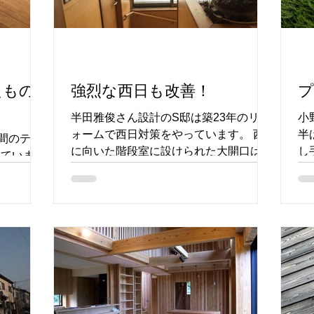
たもの
強烈な西日も改善！
プ
半田雅俊さん設計のS邸は築23年のリフ
小
ォームで西日対策をやっています。 西
半
間のテー
に向いた階段室に設けられた大開口は居
し
していま
間に明かりをたっぷりと取り込むために
そ
細な椅子
必要でしたが、お子さんたちが育った今
し
ョンです。
となっては西日対策を考えたいというこ
く
椅子やテー
とで、外付けのブラインドを付けること
な
します。
になりました。...
な
はいい色に