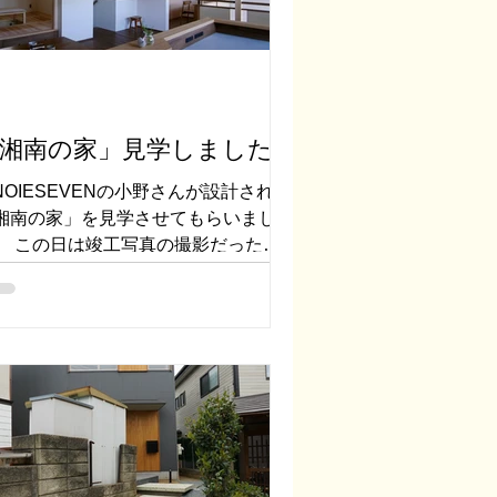
湘南の家」見学しました
INOIESEVENの小野さんが設計された
湘南の家」を見学させてもらいまし
。 この日は竣工写真の撮影だったよ
で、家具や小物が設えられており、雰
気が出ていました。 この写真はキッ
ンに立って撮った写真です。 小さな
上がり（掘りごたつアリ）、階段、ス
ディーコーナー...