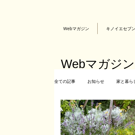
Webマガジン
キノイエセブ
Webマガジ
全ての記事
お知らせ
家と暮ら
石黒隆康
小野育代
根來
KINOIESEVEN
建物探訪