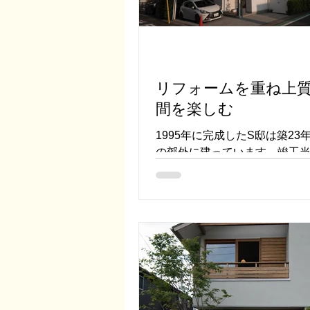
リフォームを重ね上
間を楽しむ
1995年に完成したS邸は築23
の郊外に建っています。竣工
出話を聞けば、とにかく予算
労しましたねと、顔を見合わ
Sさんと半田さん。予算がない
え、随所にこだわりと素敵な
満載のお宅です。...