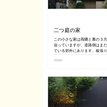
二つ庭の家
この小さな家は両隣と裏の３
迫っていますが、道路側はま
ている郊外にあります。板張
の外壁、植栽の緑のバランス
れい。街並みを清々しくして
の家です。 広い敷地ではない
までのアプローチが長くゆと
れます。なぜか？...