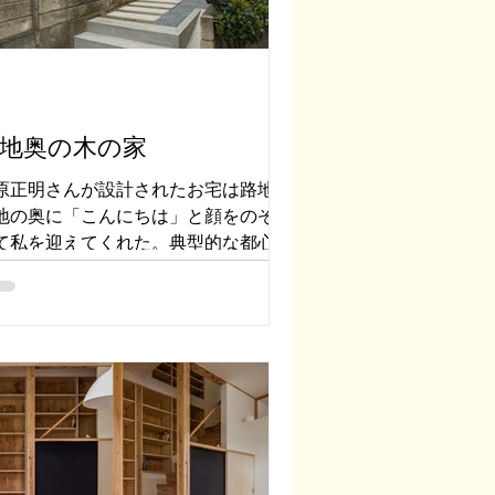
地奥の木の家
原正明さんが設計されたお宅は路地状
地の奥に「こんにちは」と顔をのぞか
て私を迎えてくれた。典型的な都心部
狭小地でお隣さんとの間隔もギリギ
。その悪条件を松原さんは見事にひっ
りかえし、敷地を目一杯使いながら快
な暮らしを提案されている。...