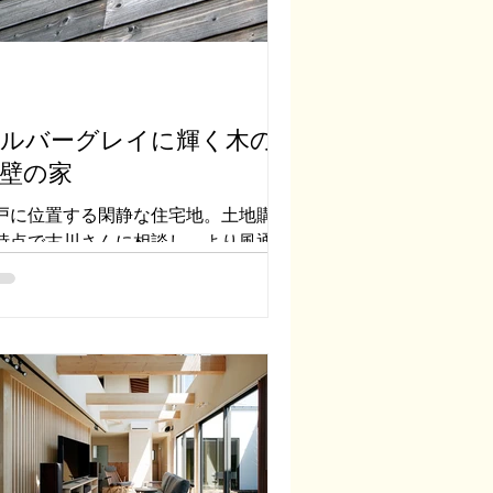
ルバーグレイに輝く木の
壁の家
戸に位置する閑静な住宅地。土地購入
時点で古川さんに相談し、より風通し
良い区画を選ばれたそうです。訪れて
初に目にするのは、シルバーグレイに
く木の外壁。厚さ15mmの信州産カラ
ツをドイツ下見貼り。築6年、当時は
肌の色だったのですが、このシルバー
レイになることを建...