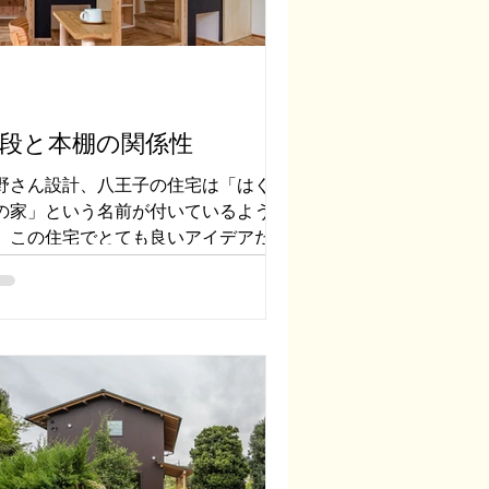
段と本棚の関係性
野さん設計、八王子の住宅は「はぐく
の家」という名前が付いているようで
。この住宅でとても良いアイデアだと
ったのが、階段と本棚の関係性です。
階のLDKと階段は視覚的につながって
て、その階段の背景になるように壁面
体を利用して本棚が作られています。
などは階段は最小限...