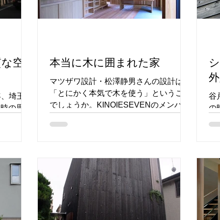
質な空
本当に木に囲まれた家
シ
外
マツザワ設計・松澤静男さんの設計は
「とにかく本気で木を使う」ということ
年、埼玉県
谷
でしょうか。KINOIESEVENのメンバー
当時の思い
の
は、それぞれ木が好きで、いろんな使い
がなくて苦
の
方、アプローチで木を取り入れています
せる建主の
最
が、松澤さんは、本気度が違うような気
とはい
輝
がしています。...
アイデアが
マ
木
グ