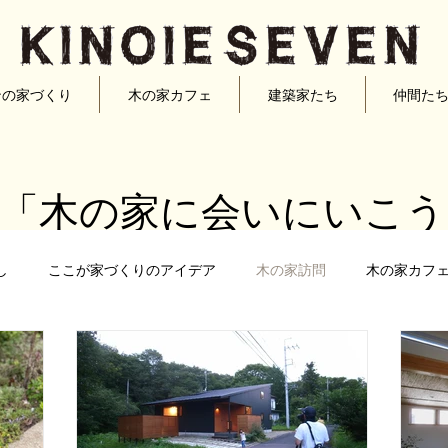
ンの家づくり
木の家カフェ
建築家たち
仲間た
ン「木の家に会いにいこう
し
ここが家づくりのアイデア
木の家訪問
木の家カフ
宏典
半田雅俊
古川泰司
松澤静男
松原正明
家づくり
リノベーション