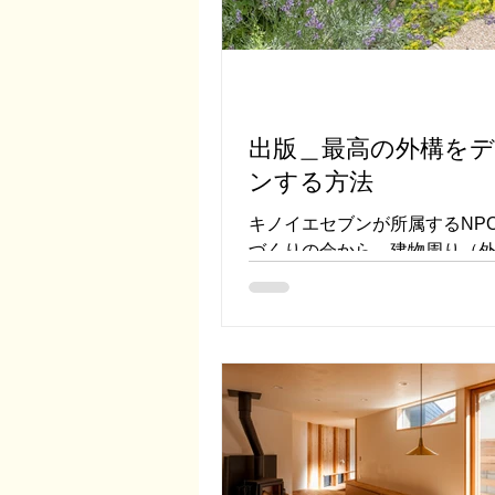
出版＿最高の外構を
ンする方法
キノイエセブンが所属するNP
づくりの会から、建物周り（
栽や舗装、弊といった外構に
が出版されました。初版は200
うロングセラー本、今回は増
で、私も「とじる・かこう」
ゴリーに事例を掲載しました
の本ですが、興味があれば一
しめる内容です。