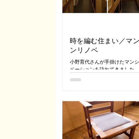
時を編む住まい／マ
ンリノベ
小野育代さんが手掛けたマン
ベーションを訪れてきました。
にある築20年のマンションの
は65㎡（20坪）。元はオーソ
な３LDKの間取り。それをほ
ンにし、書斎、書庫、ギャラ
リエを満たしたご夫婦の住まい。