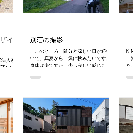
デザイ
別荘の撮影
「
ここのところ、随分と涼しい日が続いて
K
いて、真夏から一気に秋みたいです。
「
O法人家
身体は楽ですが、少し寂しい感じもしま
た
外部）の植
す。（うそ、個人的に夏は早く終わって
う
ついての本
欲しいです・笑） 先月のことです。 １
囲
9年とい
年半前に完成した、那須の別荘の写真撮
チ
補改訂版
影に伺いました。...
小
というカテ
タ
。プロ向け
般の方も楽