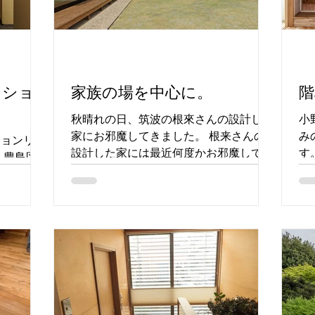
ンショ
家族の場を中心に。
階
秋晴れの日、筑波の根來さんの設計した
小
家にお邪魔してきました。 根来さんの
み
ションリノ
設計した家には最近何度かお邪魔してい
す
 豊島区
ますが、ここ３軒ほどは、比較的広い敷
思
一室。広さ
地の平屋で、根來さんらしさが随所にあ
１
ドックス
るなと感じる家ばかりでした。 根来さ
い
ぼスケルト
んの設計はダイナミックな空間と様々な
全
リー、アト
素材の構成が特徴。...
私
...