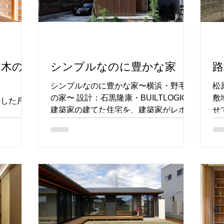
た木の
シンプルなのに豊かな家
路
シンプルなのに豊かな家〜横浜・野毛山
松
の家〜 設計：石黒隆康・BUILTLOGIC
敷
計した戸越
建築家の建てた住宅を、建築家がレポー
せ
トする「木の家に会いにいこう」。家づ
の
くりの要と面白さをご紹介します。
リ
く
適